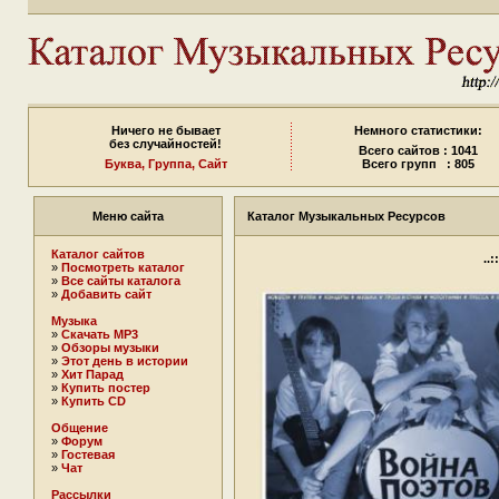
Ничего не бывает
Немного статистики:
без случайностей!
Всего сайтов : 1041
Буква,
Группа,
Сайт
Всего групп : 805
Меню сайта
Каталог Музыкальных Ресурсов
Каталог сайтов
..
»
Посмотреть каталог
»
Все сайты каталога
»
Добавить сайт
Музыка
»
Скачать MP3
»
Обзоры музыки
»
Этот день в истории
»
Хит Парад
»
Купить постер
»
Купить CD
Общение
»
Форум
»
Гостевая
»
Чат
Рассылки