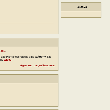
Реклама
десь
.
 абсолютно бесплатна и не займёт у Вас
жно
здесь
.
Администрация Каталога