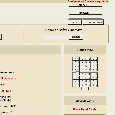
В избранное
|
Сделать стартовой
Логин :
Пароль :
Поиск по сайту и форуму:
Поиск mp3
ный сайт
plicamusic.ru/
рум
-а) :
Кир
авления:
04 08:32
Друзья сайта
а сайт :
682
Black Metal Bands
риев : 0